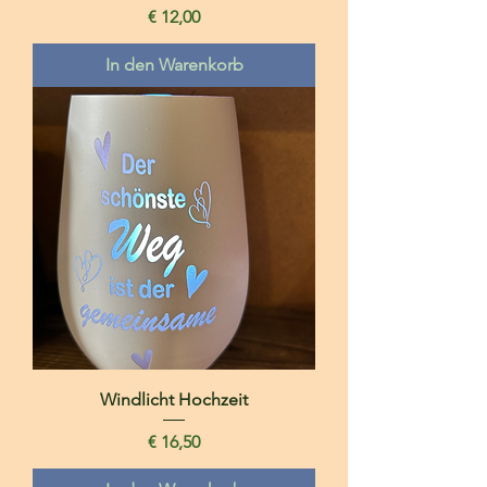
Preis
€ 12,00
In den Warenkorb
Windlicht Hochzeit
Preis
€ 16,50