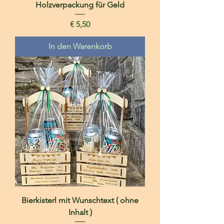
Holzverpackung für Geld
Preis
€ 5,50
In den Warenkorb
Bierkisterl mit Wunschtext ( ohne
Inhalt )