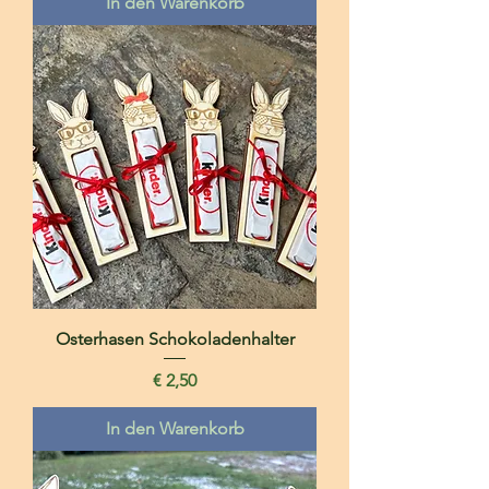
In den Warenkorb
Osterhasen Schokoladenhalter
Preis
€ 2,50
In den Warenkorb