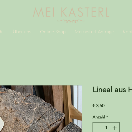
i!
Über uns
Online-Shop
Meikasterl-Anfrage
Kon
Lineal aus 
Preis
€ 3,50
Anzahl
*