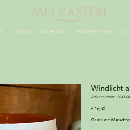
i!
Über uns
Online-Shop
Meikasterl-Anfrage
Kon
Windlicht a
Artikelnummer: *2030000
Preis
€ 16,50
Gerne mit Wunschte